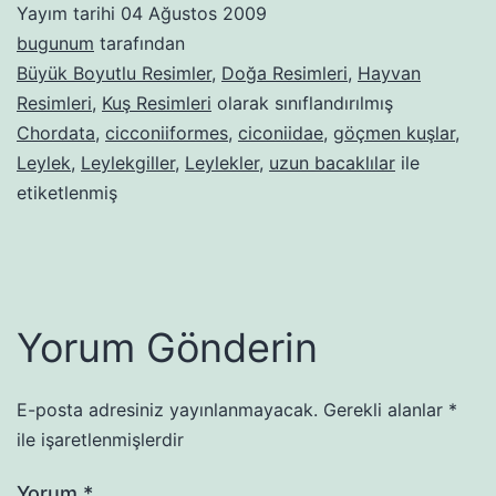
Yayım tarihi
04 Ağustos 2009
bugunum
tarafından
Büyük Boyutlu Resimler
,
Doğa Resimleri
,
Hayvan
Resimleri
,
Kuş Resimleri
olarak sınıflandırılmış
Chordata
,
cicconiiformes
,
ciconiidae
,
göçmen kuşlar
,
Leylek
,
Leylekgiller
,
Leylekler
,
uzun bacaklılar
ile
etiketlenmiş
Yorum Gönderin
E-posta adresiniz yayınlanmayacak.
Gerekli alanlar
*
ile işaretlenmişlerdir
Yorum
*