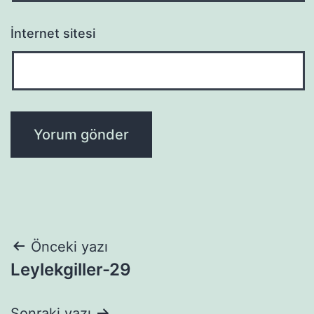
İnternet sitesi
Yazı
Önceki yazı
Leylekgiller-29
gezinmesi
Sonraki yazı