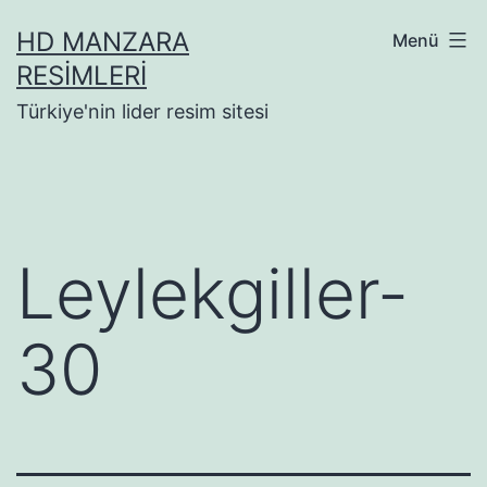
İçeriğe
HD MANZARA
Menü
geç
RESIMLERI
Türkiye'nin lider resim sitesi
Leylekgiller-
30