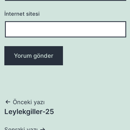
İnternet sitesi
Yazı
Önceki yazı
Leylekgiller-25
gezinmesi
Sonraki yazı