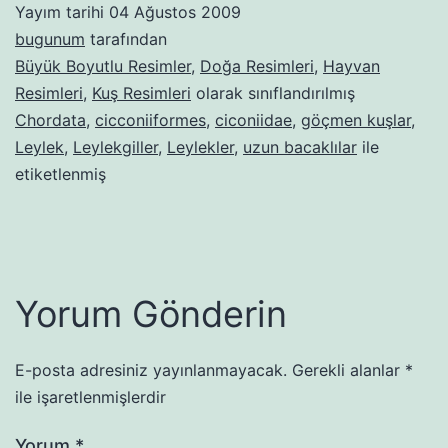
Yayım tarihi
04 Ağustos 2009
bugunum
tarafından
Büyük Boyutlu Resimler
,
Doğa Resimleri
,
Hayvan
Resimleri
,
Kuş Resimleri
olarak sınıflandırılmış
Chordata
,
cicconiiformes
,
ciconiidae
,
göçmen kuşlar
,
Leylek
,
Leylekgiller
,
Leylekler
,
uzun bacaklılar
ile
etiketlenmiş
Yorum Gönderin
E-posta adresiniz yayınlanmayacak.
Gerekli alanlar
*
ile işaretlenmişlerdir
Yorum
*