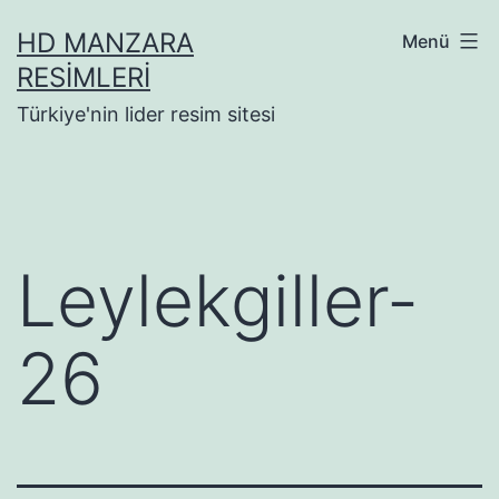
İçeriğe
HD MANZARA
Menü
geç
RESIMLERI
Türkiye'nin lider resim sitesi
Leylekgiller-
26