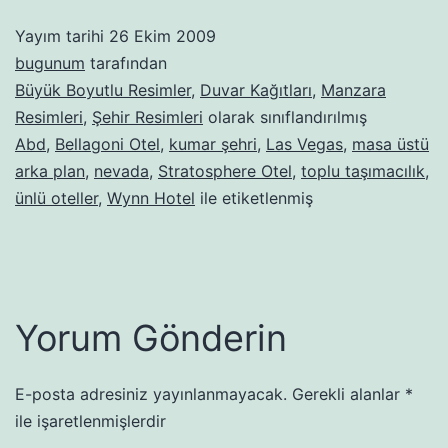
Yayım tarihi
26 Ekim 2009
bugunum
tarafından
Büyük Boyutlu Resimler
,
Duvar Kağıtları
,
Manzara
Resimleri
,
Şehir Resimleri
olarak sınıflandırılmış
Abd
,
Bellagoni Otel
,
kumar şehri
,
Las Vegas
,
masa üstü
arka plan
,
nevada
,
Stratosphere Otel
,
toplu taşımacılık
,
ünlü oteller
,
Wynn Hotel
ile etiketlenmiş
Yorum Gönderin
E-posta adresiniz yayınlanmayacak.
Gerekli alanlar
*
ile işaretlenmişlerdir