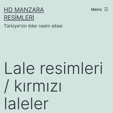
İçeriğe
HD MANZARA
Menü
geç
RESIMLERI
Türkiye'nin lider resim sitesi
Lale resimleri
/ kırmızı
laleler