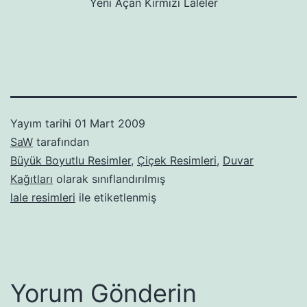
Yeni Açan Kırmızı Laleler
Yayım tarihi
01 Mart 2009
SaW
tarafından
Büyük Boyutlu Resimler
,
Çiçek Resimleri
,
Duvar
Kağıtları
olarak sınıflandırılmış
lale resimleri
ile etiketlenmiş
Yorum Gönderin