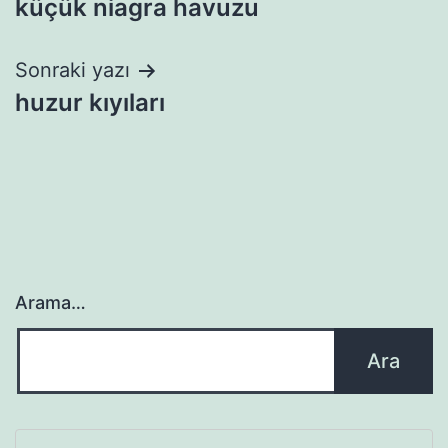
küçük niagra havuzu
gezinmesi
Sonraki yazı
huzur kıyıları
Arama…