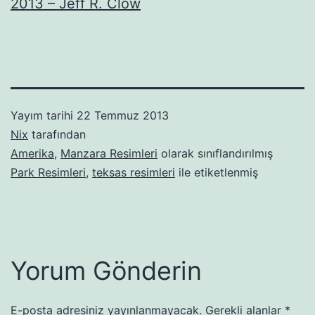
2013 – Jeff R. Clow
Yayım tarihi
22 Temmuz 2013
Nix
tarafından
Amerika
,
Manzara Resimleri
olarak sınıflandırılmış
Park Resimleri
,
teksas resimleri
ile etiketlenmiş
Yorum Gönderin
E-posta adresiniz yayınlanmayacak.
Gerekli alanlar
*