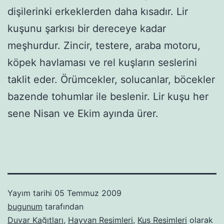
dişilerinki erkeklerden daha kısadır. Lir
kuşunu şarkısı bir dereceye kadar
meşhurdur. Zincir, testere, araba motoru,
köpek havlaması ve rel kuşların seslerini
taklit eder. Örümcekler, solucanlar, böcekler
bazende tohumlar ile beslenir. Lir kuşu her
sene Nisan ve Ekim ayında ürer.
Yayım tarihi
05 Temmuz 2009
bugunum
tarafından
Duvar Kağıtları
,
Hayvan Resimleri
,
Kuş Resimleri
olarak