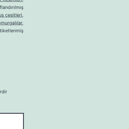
flandırılmış
uş çeşitleri
,
omurgalılar
,
tiketlenmiş
rdir