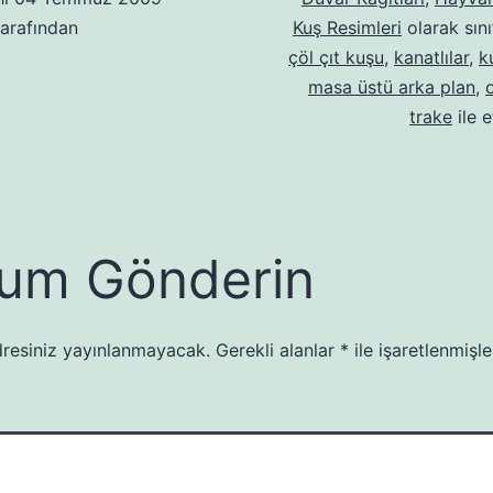
arafından
Kuş Resimleri
olarak sını
çöl çıt kuşu
,
kanatlılar
,
k
masa üstü arka plan
,
trake
ile e
um Gönderin
resiniz yayınlanmayacak.
Gerekli alanlar
*
ile işaretlenmişle