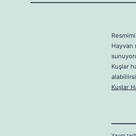
Resmimiz
Hayvan r
sunuyoru
Kuşlar h
alabiliirs
Kuşlar H
Yayım tari