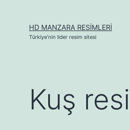
İçeriğe
geç
HD MANZARA RESIMLERI
Türkiye'nin lider resim sitesi
Kuş res