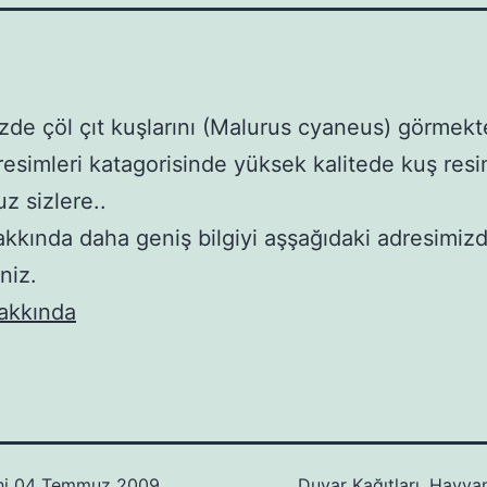
de çöl çıt kuşlarını (Malurus cyaneus) görmekte
esimleri katagorisinde yüksek kalitede kuş resi
z sizlere..
akkında daha geniş bilgiyi aşşağıdaki adresimiz
iniz.
akkında
hi
04 Temmuz 2009
Duvar Kağıtları
,
Hayvan