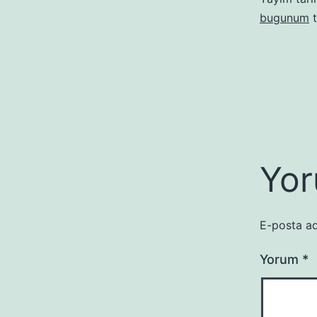
bugunum
t
Yor
E-posta ad
Yorum
*