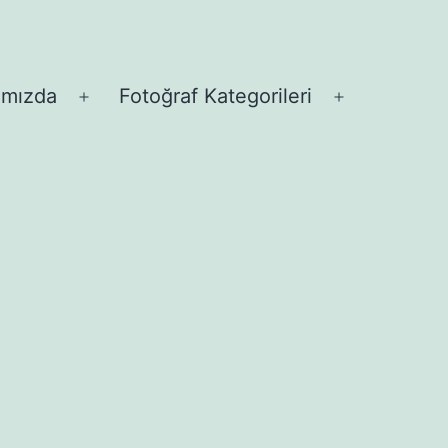
ımızda
Fotoğraf Kategorileri
Menüyü
Menüyü
aç
aç