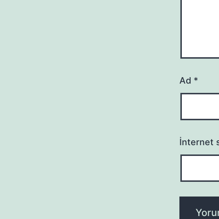
Ad
*
İnternet s