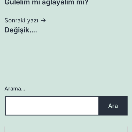
Gülelim mi ağlayalım mı?
gezinmesi
Sonraki yazı
Değişik….
Arama…