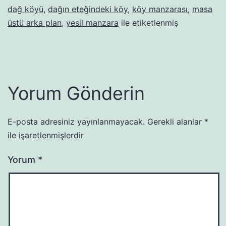
dağ köyü
,
dağın eteğindeki köy
,
köy manzarası
,
masa
üstü arka plan
,
yesil manzara
ile etiketlenmiş
Yorum Gönderin
E-posta adresiniz yayınlanmayacak.
Gerekli alanlar
*
ile işaretlenmişlerdir
Yorum
*