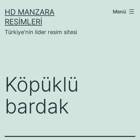
İçeriğe
HD MANZARA
Menü
geç
RESIMLERI
Türkiye'nin lider resim sitesi
Köpüklü
bardak