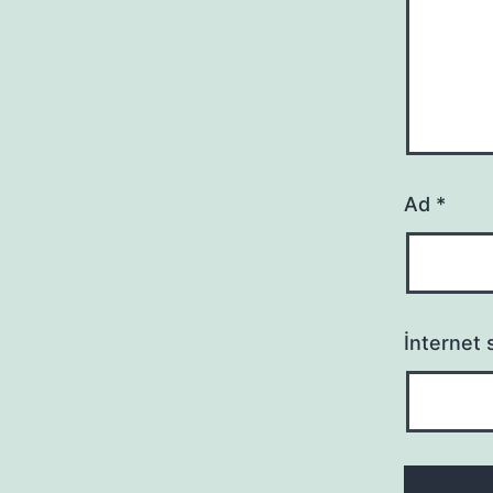
Ad
*
İnternet s