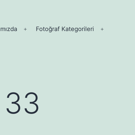
ımızda
Fotoğraf Kategorileri
Menüyü
Menüyü
aç
aç
 33