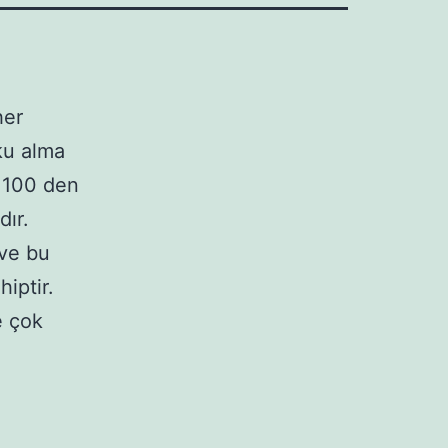
her
ku alma
. 100 den
dır.
 ve bu
iptir.
e çok