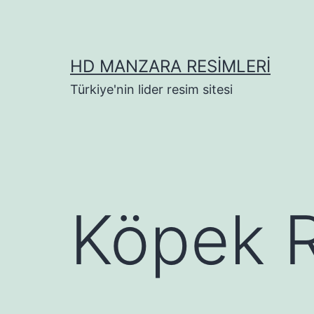
İçeriğe
geç
HD MANZARA RESIMLERI
Türkiye'nin lider resim sitesi
Köpek R