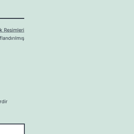
k Resimleri
flandırılmış
rdir