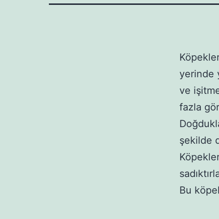
Köpekler
yerinde 
ve işitme
fazla gör
Doğdukla
şekilde 
Köpekler 
sadıktırla
Bu köpekl