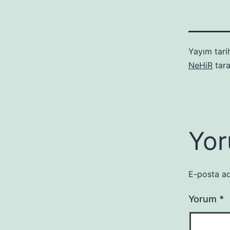
Yayım tari
NeHiR
tara
Yor
E-posta ad
Yorum
*