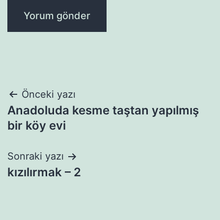
Yazı
Önceki yazı
Anadoluda kesme taştan yapılmış
gezinmesi
bir köy evi
Sonraki yazı
kızılırmak – 2