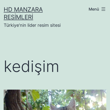
İçeriğe
HD MANZARA
Menü
geç
RESIMLERI
Türkiye'nin lider resim sitesi
kedişim