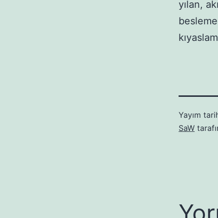
yılan, a
beslemekt
kıyaslama
Yayım tari
SaW
taraf
Yor