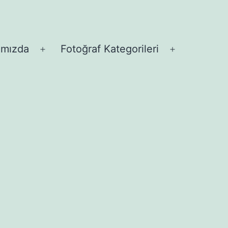
ımızda
Fotoğraf Kategorileri
Menüyü
Menüyü
aç
aç