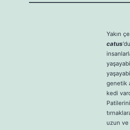
Yakın çe
catus
‘
du
insanlarl
yaşayabi
yaşayabi
genetik 
kedi var
Patilerin
tırnaklar
uzun ve 