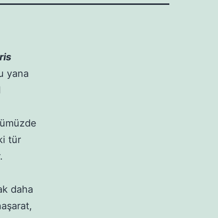
ris
bu yana
l
ünümüzde
i tür
.
rak daha
haşarat,