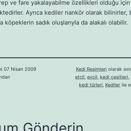
krep ve fare yakalayabilme özellikleri olduğu için
edirler. Ayrıca kediler nankör olarak bilinirler,
 köpeklerin sadık oluşlarıyla da alakalı olabilir.
hi
07 Nisan 2009
Kedi Resimleri
olarak sını
ından
etçil
,
evcil
,
kedi çeşitleri
,
kedi türleri
,
Kediler
ile e
um Gönderin