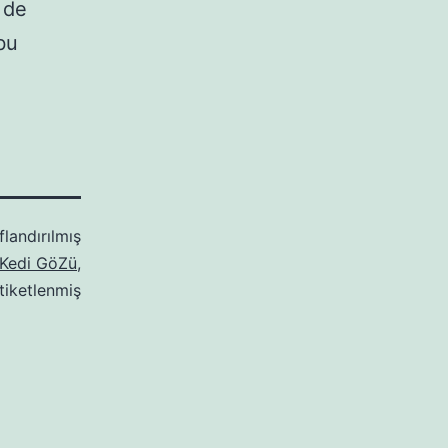
 de
 bu
flandırılmış
Kedi GöZü
,
tiketlenmiş