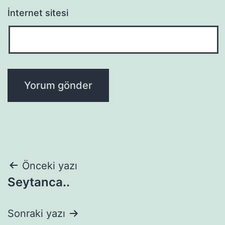
İnternet sitesi
Yazı
Önceki yazı
Seytanca..
gezinmesi
Sonraki yazı