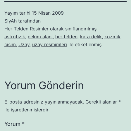
Yayım tarihi
15 Nisan 2009
SiyAh
tarafından
Her Telden Resimler
olarak sınıflandırılmış
astrofizik
,
cekim alani
,
her telden
,
kara delik
,
kozmik
cisim
,
Uzay
,
uzay resmimleri
ile etiketlenmiş
Yorum Gönderin
E-posta adresiniz yayınlanmayacak.
Gerekli alanlar
*
ile işaretlenmişlerdir
Yorum
*