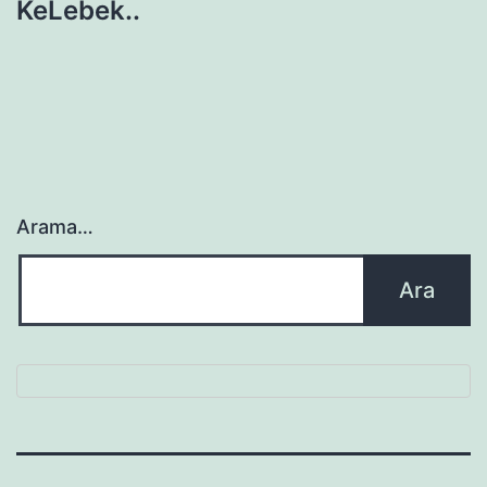
KeLebek..
Arama…