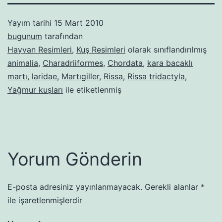
Yayım tarihi
15 Mart 2010
bugunum
tarafından
Hayvan Resimleri
,
Kuş Resimleri
olarak sınıflandırılmış
animalia
,
Charadriiformes
,
Chordata
,
kara bacaklı
martı
,
laridae
,
Martıgiller
,
Rissa
,
Rissa tridactyla
,
Yağmur kuşları
ile etiketlenmiş
Yorum Gönderin
E-posta adresiniz yayınlanmayacak.
Gerekli alanlar
*
ile işaretlenmişlerdir