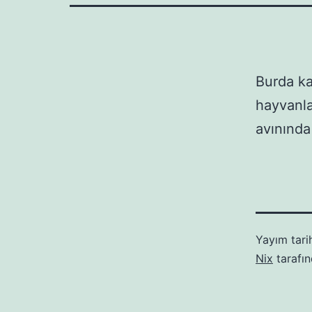
Burda ka
hayvanla
avınınd
Yayım tari
Nix
tarafı