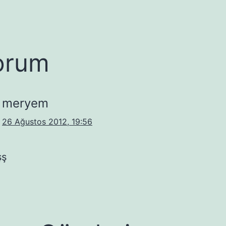
orum
meryem
26 Ağustos 2012, 19:56
şş