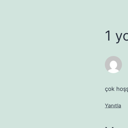
1 y
çok hoş
Yanıtla