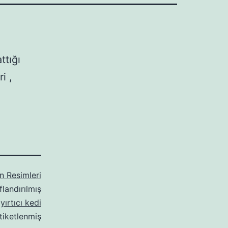
ttığı
i ,
n Resimleri
flandırılmış
,
yırtıcı kedi
tiketlenmiş