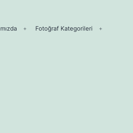
ımızda
Fotoğraf Kategorileri
Menüyü
Menüyü
aç
aç