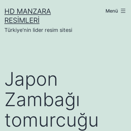
İçeriğe
HD MANZARA
Menü
geç
RESIMLERI
Türkiye'nin lider resim sitesi
Japon
Zambağı
tomurcuğu