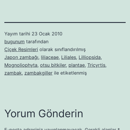
Yayım tarihi
23 Ocak 2010
bugunum
tarafından
Çiçek Resimleri
olarak sınıflandırılmış
Japon zambağı
,
liliaceae
,
Liliales
,
Lilliopsida
,
Mognoliophyta
,
otsu bitkiler
,
plantae
,
Tricyrtis
,
zambak
,
zambakgiller
ile etiketlenmiş
Yorum Gönderin
E-posta adresiniz yayınlanmayacak.
Gerekli alanlar
*