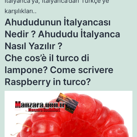
İtalyanca’ya, İtalyanca’dan Türkçe’ye
karşılıkları..
Ahududunun İtalyancası
Nedir ? Ahududu İtalyanca
Nasıl Yazılır ?
Che cos’è il turco di
manavgat
side
manavgat
escort
escort
escort
lampone? Come scrivere
bayan
Raspberry in turco?