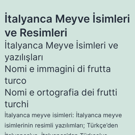
İtalyanca Meyve İsimleri
ve Resimleri
İtalyanca Meyve İsimleri ve
yazılışları
Nomi e immagini di frutta
ankara
escort
turco
Nomi e ortografia dei frutti
erotik
film
turchi
izle
gaziantep
İtalyanca meyve isimleri: İtalyanca meyve
escort
isimlerinin resimli yazılımları; Türkçe’den