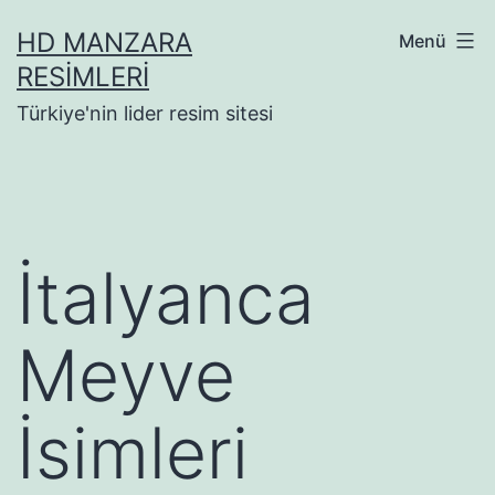
İçeriğe
HD MANZARA
Menü
geç
RESIMLERI
Türkiye'nin lider resim sitesi
İtalyanca
Meyve
İsimleri