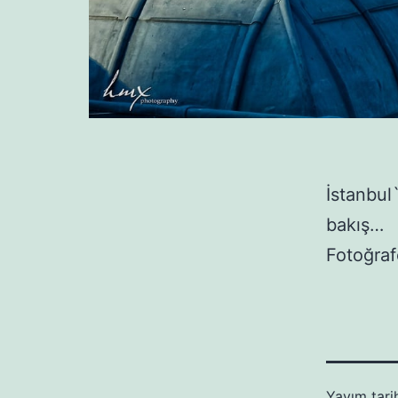
İstanbul
bakış…
Fotoğra
Yayım tari