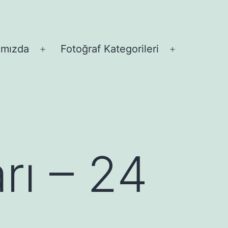
ımızda
Fotoğraf Kategorileri
Menüyü
Menüyü
aç
aç
rı – 24