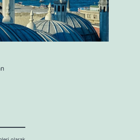
an
leri
olarak