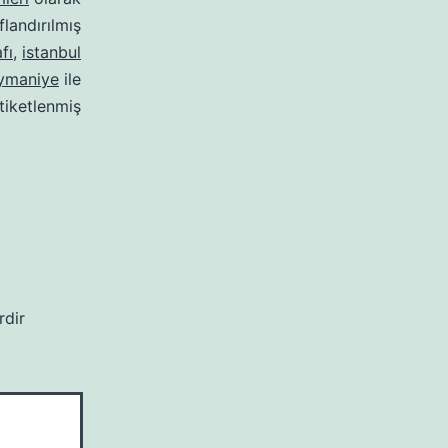
ıflandırılmış
fı
,
istanbul
eymaniye
ile
tiketlenmiş
rdir