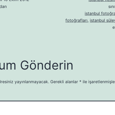
ndan
sın
istanbul fotoğra
fotoğrafları
,
istanbul sül
e
um Gönderin
resiniz yayınlanmayacak.
Gerekli alanlar
*
ile işaretlenmişle