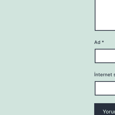
Ad
*
İnternet s