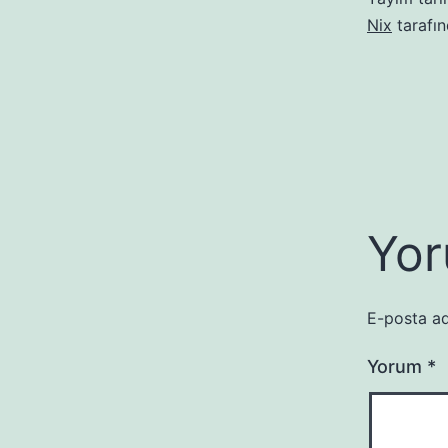
Nix
tarafı
Yor
E-posta ad
Yorum
*