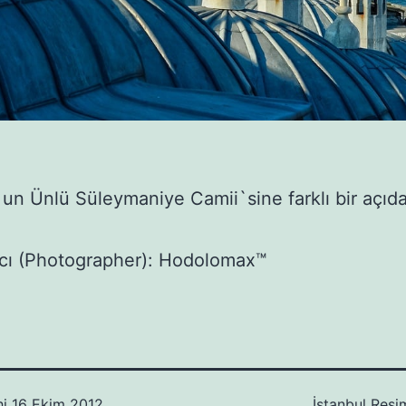
`un Ünlü Süleymaniye Camii`sine farklı bir açıd
fcı (Photographer): Hodolomax™
hi
16 Ekim 2012
İstanbul Resim