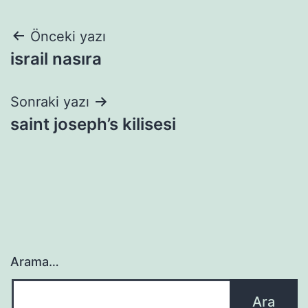
Yazı
Önceki yazı
israil nasıra
gezinmesi
Sonraki yazı
saint joseph’s kilisesi
Arama…