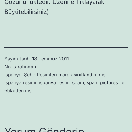
Çözünürlüktedir. Üzerine Tıklayarak
Büyütebilirsiniz)
Yayım tarihi
18 Temmuz 2011
Nix
tarafından
İspanya
,
Şehir Resimleri
olarak sınıflandırılmış
ispanya resimi
,
ispanya resmi
,
spain
,
spain pictures
ile
etiketlenmiş
Yorum Gönderin