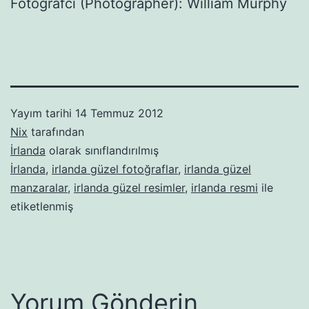
Fotoğrafcı (Photographer): William Murphy
Yayım tarihi
14 Temmuz 2012
Nix
tarafından
İrlanda
olarak sınıflandırılmış
İrlanda
,
irlanda güzel fotoğraflar
,
irlanda güzel
manzaralar
,
irlanda güzel resimler
,
irlanda resmi
ile
etiketlenmiş
Yorum Gönderin