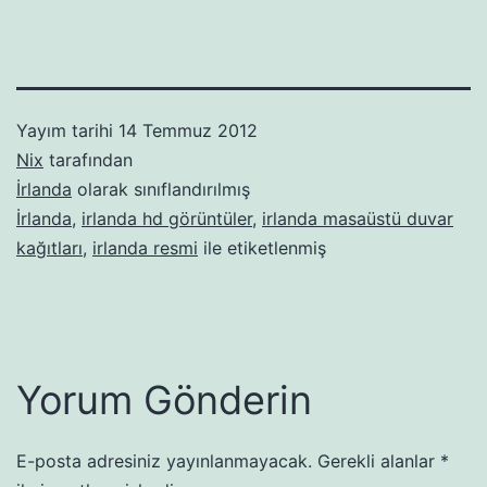
Yayım tarihi
14 Temmuz 2012
Nix
tarafından
İrlanda
olarak sınıflandırılmış
İrlanda
,
irlanda hd görüntüler
,
irlanda masaüstü duvar
kağıtları
,
irlanda resmi
ile etiketlenmiş
Yorum Gönderin
E-posta adresiniz yayınlanmayacak.
Gerekli alanlar
*