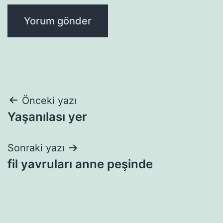
Yazı
Önceki yazı
Yaşanılası yer
gezinmesi
Sonraki yazı
fil yavruları anne peşinde