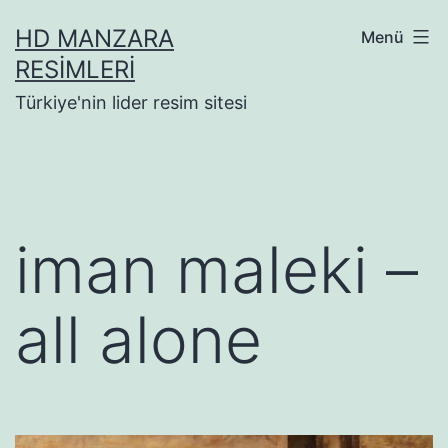
İçeriğe
HD MANZARA
Menü
geç
RESIMLERI
Türkiye'nin lider resim sitesi
iman maleki –
all alone