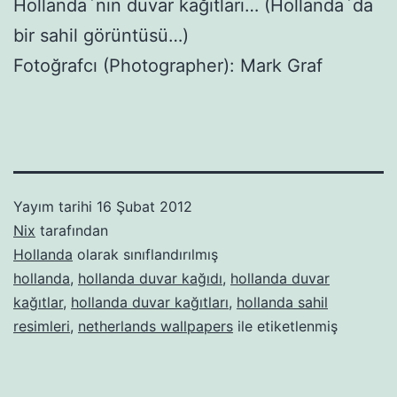
Hollanda`nın duvar kağıtları… (Hollanda`da
bir sahil görüntüsü…)
Fotoğrafcı (Photographer): Mark Graf
Yayım tarihi
16 Şubat 2012
Nix
tarafından
Hollanda
olarak sınıflandırılmış
hollanda
,
hollanda duvar kağıdı
,
hollanda duvar
kağıtlar
,
hollanda duvar kağıtları
,
hollanda sahil
resimleri
,
netherlands wallpapers
ile etiketlenmiş