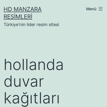
İçeriğe
HD MANZARA
Menü
geç
RESIMLERI
Türkiye'nin lider resim sitesi
hollanda
duvar
kağıtları