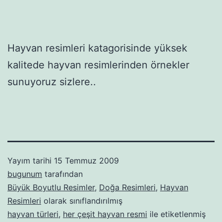
Hayvan resimleri katagorisinde yüksek
kalitede hayvan resimlerinden örnekler
sunuyoruz sizlere..
Yayım tarihi
15 Temmuz 2009
bugunum
tarafından
Büyük Boyutlu Resimler
,
Doğa Resimleri
,
Hayvan
Resimleri
olarak sınıflandırılmış
hayvan türleri
,
her çeşit hayvan resmi
ile etiketlenmiş