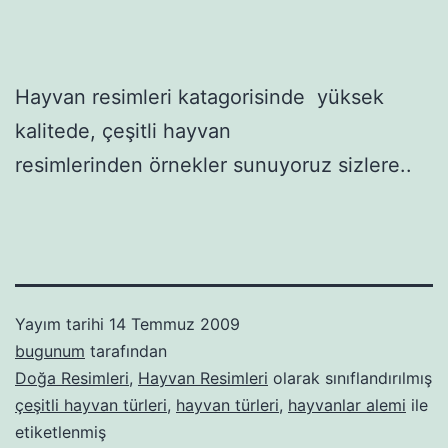
Hayvan resimleri katagorisinde yüksek
kalitede, çeşitli hayvan
resimlerinden örnekler sunuyoruz sizlere..
Yayım tarihi
14 Temmuz 2009
bugunum
tarafından
Doğa Resimleri
,
Hayvan Resimleri
olarak sınıflandırılmış
çeşitli hayvan türleri
,
hayvan türleri
,
hayvanlar alemi
ile
etiketlenmiş