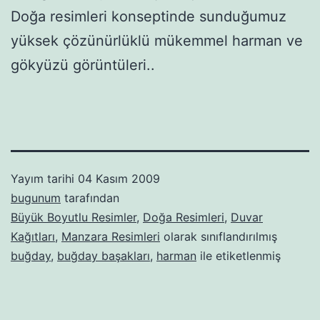
Doğa resimleri konseptinde sunduğumuz
yüksek çözünürlüklü mükemmel harman ve
gökyüzü görüntüleri..
Yayım tarihi
04 Kasım 2009
bugunum
tarafından
Büyük Boyutlu Resimler
,
Doğa Resimleri
,
Duvar
Kağıtları
,
Manzara Resimleri
olarak sınıflandırılmış
buğday
,
buğday başakları
,
harman
ile etiketlenmiş