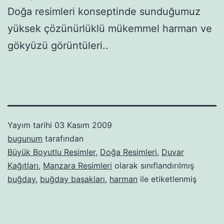
Doğa resimleri konseptinde sunduğumuz
yüksek çözünürlüklü mükemmel harman ve
gökyüzü görüntüleri..
Yayım tarihi
03 Kasım 2009
bugunum
tarafından
Büyük Boyutlu Resimler
,
Doğa Resimleri
,
Duvar
Kağıtları
,
Manzara Resimleri
olarak sınıflandırılmış
buğday
,
buğday başakları
,
harman
ile etiketlenmiş