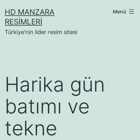
İçeriğe
HD MANZARA
Menü
geç
RESIMLERI
Türkiye'nin lider resim sitesi
Harika gün
batımı ve
tekne