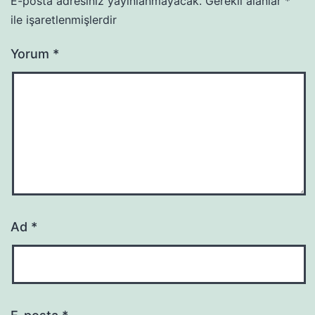
E-posta adresiniz yayınlanmayacak.
Gerekli alanlar
*
ile işaretlenmişlerdir
Yorum
*
Ad
*