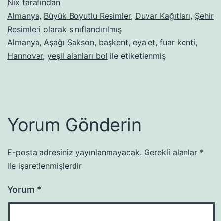
Nix
tarafından
Almanya
,
Büyük Boyutlu Resimler
,
Duvar Kağıtları
,
Şehir
Resimleri
olarak sınıflandırılmış
Almanya
,
Aşağı Sakson
,
başkent
,
eyalet
,
fuar kenti
,
Hannover
,
yeşil alanları bol
ile etiketlenmiş
Yorum Gönderin
E-posta adresiniz yayınlanmayacak.
Gerekli alanlar
*
ile işaretlenmişlerdir
Yorum
*