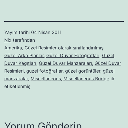
Yayım tarihi
04 Nisan 2011
Nix
tarafından
Amerika
,
Güzel Resimler
olarak sınıflandırılmış
Güzel Arka Planlar
,
Güzel Duvar Fotoğrafları
,
Güzel
Duvar Kağıtları
,
Güzel Duvar Manzaraları
,
Güzel Duvar
Resimleri
,
güzel fotoğraflar
,
güzel görüntüler
,
güzel
manzaralar
,
Miscellaneous
,
Miscellaneous Bridge
ile
etiketlenmiş
Yorum Gönderin