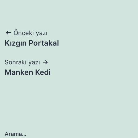
Yazı
Önceki yazı
Kızgın Portakal
gezinmesi
Sonraki yazı
Manken Kedi
Arama…