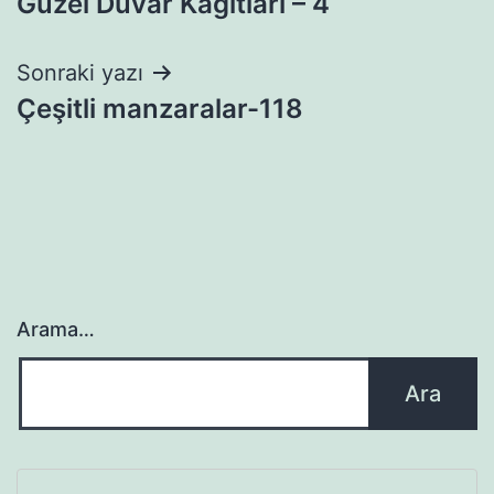
Güzel Duvar Kağıtları – 4
gezinmesi
Sonraki yazı
Çeşitli manzaralar-118
Arama…