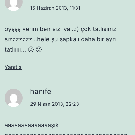
15 Haziran 2013, 11:31
oyşşş yerim ben sizi ya…:) çok tatlısınız
sizzzzzzz…hele şu şapkalı daha bir ayrı
tatlııııı… 🙂 🙂
Yanıtla
hanife
29 Nisan 2013, 22:23
aaaaaaaaaaaaaaşık