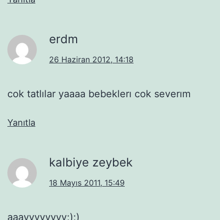
erdm
26 Haziran 2012, 14:18
cok tatlılar yaaaa bebeklerı cok severım
Yanıtla
kalbiye zeybek
18 Mayıs 2011, 15:49
aaayyyyyyyy;);)