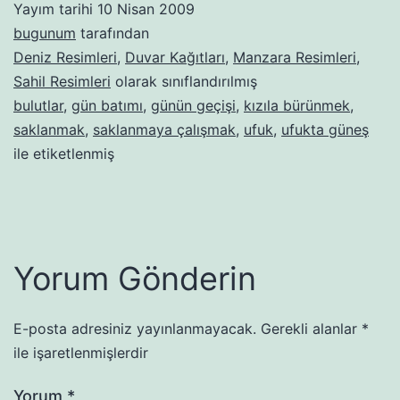
Yayım tarihi
10 Nisan 2009
bugunum
tarafından
Deniz Resimleri
,
Duvar Kağıtları
,
Manzara Resimleri
,
Sahil Resimleri
olarak sınıflandırılmış
bulutlar
,
gün batımı
,
günün geçişi
,
kızıla bürünmek
,
saklanmak
,
saklanmaya çalışmak
,
ufuk
,
ufukta güneş
ile etiketlenmiş
Yorum Gönderin
E-posta adresiniz yayınlanmayacak.
Gerekli alanlar
*
ile işaretlenmişlerdir
Yorum
*