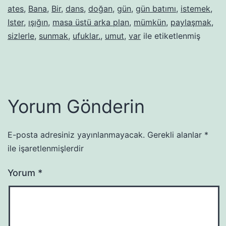
ates
,
Bana
,
Bir
,
dans
,
doğan
,
gün
,
gün batımı
,
istemek
,
Ister
,
ışığın
,
masa üstü arka plan
,
mümkün
,
paylaşmak
,
sizlerle
,
sunmak
,
ufuklar.
,
umut
,
var
ile etiketlenmiş
Yorum Gönderin
E-posta adresiniz yayınlanmayacak.
Gerekli alanlar
*
ile işaretlenmişlerdir
Yorum
*