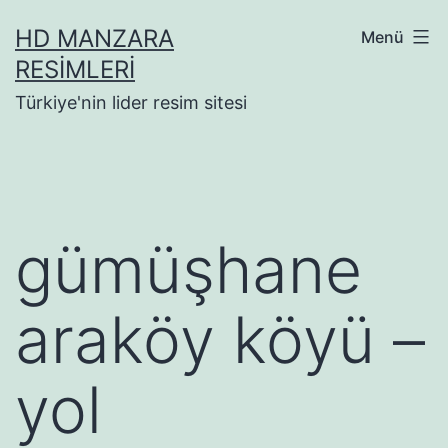
İçeriğe
HD MANZARA
Menü
geç
RESIMLERI
Türkiye'nin lider resim sitesi
gümüşhane
araköy köyü –
yol