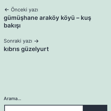
Yazı
Önceki yazı
gümüşhane araköy köyü – kuş
gezinmesi
bakışı
Sonraki yazı
kıbrıs güzelyurt
Arama…