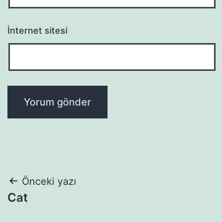
İnternet sitesi
Yazı
Önceki yazı
Cat
gezinmesi