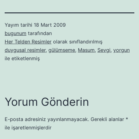
Yayım tarihi
18 Mart 2009
bugunum
tarafından
Her Telden Resimler
olarak sınıflandırılmış
duygusal resimler
,
gülümseme
,
Masum
,
Sevgi
,
yorgun
ile etiketlenmiş
Yorum Gönderin
E-posta adresiniz yayınlanmayacak.
Gerekli alanlar
*
ile işaretlenmişlerdir