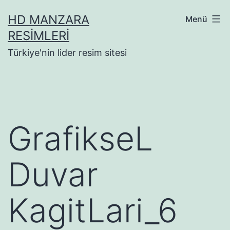
İçeriğe
HD MANZARA
Menü
geç
RESIMLERI
Türkiye'nin lider resim sitesi
GrafikseL
Duvar
KagitLari_6