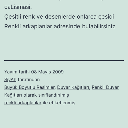
caLismasi.
Çesitli renk ve desenlerde onlarca çesidi
Renkli arkaplanlar adresinde bulabilirsiniz
Yayım tarihi
08 Mayıs 2009
SiyAh
tarafından
Büyük Boyutlu Resimler
,
Duvar Kağıtları
,
Renkli Duvar
Kağıtları
olarak sınıflandırılmış
renkli arkaplanlar
ile etiketlenmiş