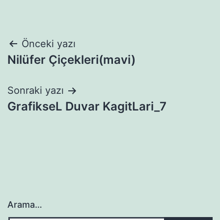
Yazı
Önceki yazı
Nilüfer Çiçekleri(mavi)
gezinmesi
Sonraki yazı
GrafikseL Duvar KagitLari_7
Arama…