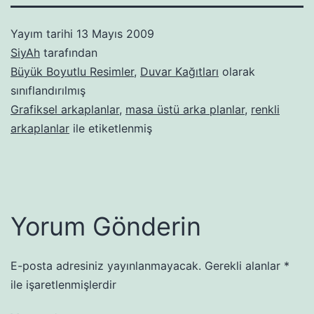
Yayım tarihi
13 Mayıs 2009
SiyAh
tarafından
Büyük Boyutlu Resimler
,
Duvar Kağıtları
olarak
sınıflandırılmış
Grafiksel arkaplanlar
,
masa üstü arka planlar
,
renkli
arkaplanlar
ile etiketlenmiş
Yorum Gönderin
E-posta adresiniz yayınlanmayacak.
Gerekli alanlar
*
ile işaretlenmişlerdir