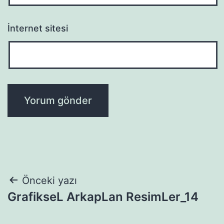
İnternet sitesi
Yazı
Önceki yazı
GrafikseL ArkapLan ResimLer_14
gezinmesi