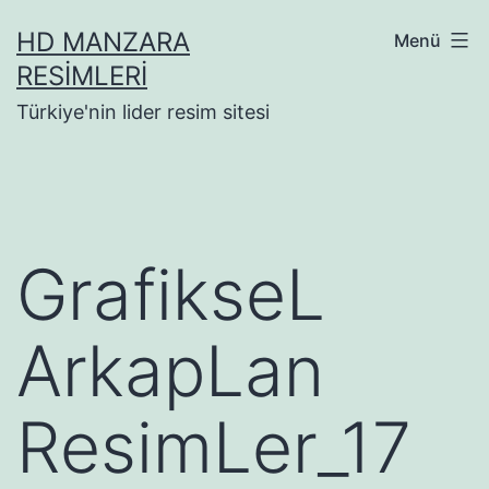
İçeriğe
HD MANZARA
Menü
geç
RESIMLERI
Türkiye'nin lider resim sitesi
GrafikseL
ArkapLan
ResimLer_17