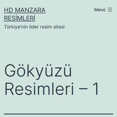
İçeriğe
HD MANZARA
Menü
geç
RESIMLERI
Türkiye'nin lider resim sitesi
Gökyüzü
Resimleri – 1