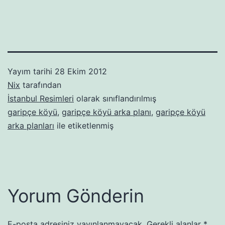
Yayım tarihi
28 Ekim 2012
Nix
tarafından
İstanbul Resimleri
olarak sınıflandırılmış
garipçe köyü
,
garipçe köyü arka planı
,
garipçe köyü
arka planları
ile etiketlenmiş
Yorum Gönderin
E-posta adresiniz yayınlanmayacak.
Gerekli alanlar
*