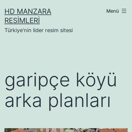
İçeriğe
HD MANZARA
Menü
geç
RESIMLERI
Türkiye'nin lider resim sitesi
garipçe köyü
arka planları