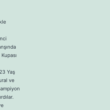
kle
nci
ranşında
A Kupası
 23 Yaş
ural ve
 şampiyon
rdılar.
ye