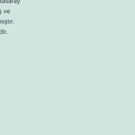
tasaray
ş ve
ıştır.
ir.