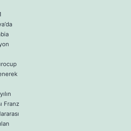
1
ya’da
mbia
iyon
urocup
yenerek
yılın
sı Franz
ararası
ılan