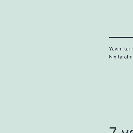
Yayım tari
Nix
tarafı
7 y