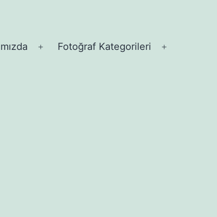
ımızda
Fotoğraf Kategorileri
Menüyü
Menüyü
aç
aç