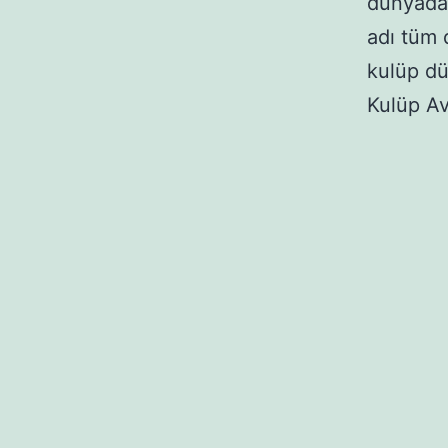
dünyada 
adı tüm 
kulüp dü
Kulüp Av