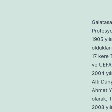
GAL
Galatasa
Profesyo
1905 yıl
olduklar
17 kere 
ve UEFA 
2004 yıl
Altı Dün
Ahmet Yu
olarak, 
2008 yıl