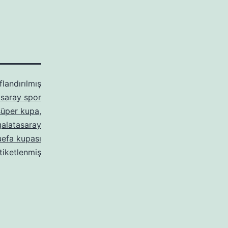
flandırılmış
asaray spor
süper kupa
,
galatasaray
uefa kupası
etiketlenmiş