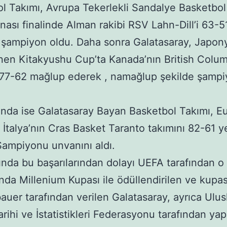
l Takımı, Avrupa Tekerlekli Sandalye Basketbol
ası finalinde Alman rakibi RSV Lahn-Dill’i 63-5
şampiyon oldu. Daha sonra Galatasaray, Japon
en Kitakyushu Cup’ta Kanada’nın British Colu
 77-62 mağlup ederek , namağlup şekilde şamp
ında ise Galatasaray Bayan Basketbol Takımı, E
e İtalya’nın Cras Basket Taranto takımını 82-61 
ampiyonu unvanını aldı.
ında bu başarılarından dolayı UEFA tarafından o 
ında Millenium Kupası ile ödüllendirilen ve kupa
uer tarafından verilen Galatasaray, ayrıca Ulusl
arihi ve İstatistikleri Federasyonu tarafından yap