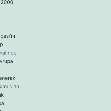
, 2000
pası’nı
ip
nalinde
Avrupa
yenerek
kımı olan
ak
pa