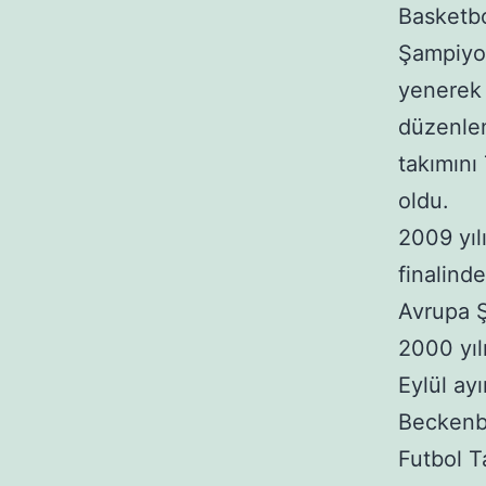
Basketbo
Şampiyon
yenerek 
düzenlen
takımını
oldu.
2009 yıl
finalind
Avrupa Ş
2000 yıl
Eylül ay
Beckenba
Futbol T