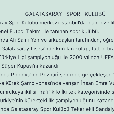
ATASARAY SPOR KULÜBÜ
ray Spor Kulubü merkezi İstanbul’da olan, özelli
nel Futbol Takımı ile tanınan spor kulübü.
ında Ali Sami Yen ve arkadaşları tarafından, öğre
ı Galatasaray Lisesi’nde kurulan kulüp, futbol b
Türkiye Ligi şampiyonluğu ile 2000 yılında UEF
Süper Kupası’nı kazandı.
ında Polonya’nın Poznań şehrinde gerçekleşen
ya Kürek Şampiyonası’nda yarışan İhsan Emre V
mrukaya ikilisi, hafif kilo İki tek kategorisinde
Türkiye’nin kürekteki ilk şampiyonluğunu kazandı
ında Galatasaray Spor Kulübü Tekerlekli Sandal