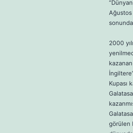
“Dünyanı
Ağustos a
sonunda 
2000 yıl
yenilmed
kazanan 
İngilter
Kupası k
Galatasa
kazanmış
Galatasa
görülen 