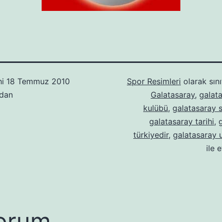
hi
18 Temmuz 2010
Spor Resimleri
olarak sını
ndan
Galatasaray
,
galat
kulübü
,
galatasaray 
galatasaray tarihi
,
türkiyedir
,
galatasaray 
ile 
orum