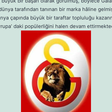
büyük bir başarı olarak görülmüş, böylece Gala
dünya tarafından tanınan bir marka hâline gelmi
nya çapında büyük bir taraftar topluluğu kazanm
rupa’ daki popülerliğini halen devam ettirmekted