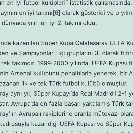
n en iyi futbol kulüpleri” istatistik çalışmasında
yının en iyi takımı[6] olarak gösteridi ve o yılın
dünyada yılın en iyi 2. takımı oldu.
ında kazanılan Süper Kupa.Galatasaray UEFA Ku
en ve Şampiyonlar Ligi gruplarını 3. olarak bitir
tek takımdır. 1999-2000 yılında, UEFA Kupası fi
e’nin Arsenal kulübünü penaltılarla yenerek, bir 
azanan ilk ve tek Türk futbol kulübü olmuştur.
ray aynı yıl; Süper Kupayı’da Real Madrid’i 2-1 
tır. Avrupa’da en fazla başarı yakalamış Türk ta
ray’ ın Avrupalı rakiplerine oranla mütevazı olar
kadrosuyla kazandığı UEFA Kupası ve Süper Ku