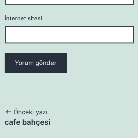
İnternet sitesi
Yazı
Önceki yazı
cafe bahçesi
gezinmesi