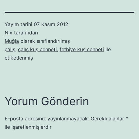
Yayım tarihi
07 Kasım 2012
Nix
tarafından
Muğla
olarak sınıflandırılmış
çalış
,
çalış kuş cenneti
,
fethiye kuş cenneti
ile
etiketlenmiş
Yorum Gönderin
E-posta adresiniz yayınlanmayacak.
Gerekli alanlar
*
ile işaretlenmişlerdir