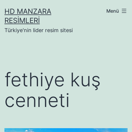
İçeriğe
HD MANZARA
Menü
geç
RESIMLERI
Türkiye'nin lider resim sitesi
fethiye kuş
cenneti