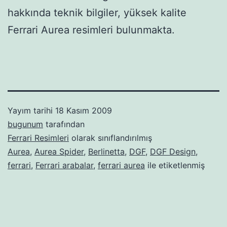
hakkında teknik bilgiler, yüksek kalite
Ferrari Aurea resimleri bulunmakta.
Yayım tarihi
18 Kasım 2009
bugunum
tarafından
Ferrari Resimleri
olarak sınıflandırılmış
Aurea
,
Aurea Spider
,
Berlinetta
,
DGF
,
DGF Design
,
ferrari
,
Ferrari arabalar
,
ferrari aurea
ile etiketlenmiş