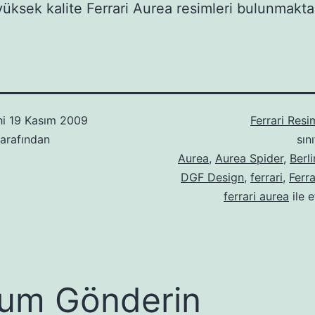
, yüksek kalite Ferrari Aurea resimleri bulunmakta
hi
19 Kasım 2009
Ferrari Resi
arafından
sın
Aurea
,
Aurea Spider
,
Berli
DGF Design
,
ferrari
,
Ferra
ferrari aurea
ile e
um Gönderin