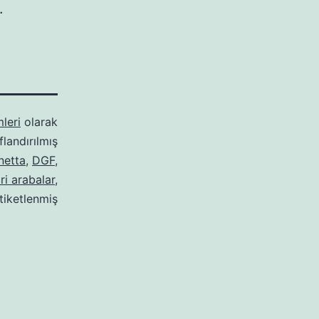
.
mleri
olarak
ıflandırılmış
netta
,
DGF
,
ri arabalar
,
tiketlenmiş