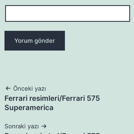
Yazı
Önceki yazı
Ferrari resimleri/Ferrari 575
gezinmesi
Superamerica
Sonraki yazı