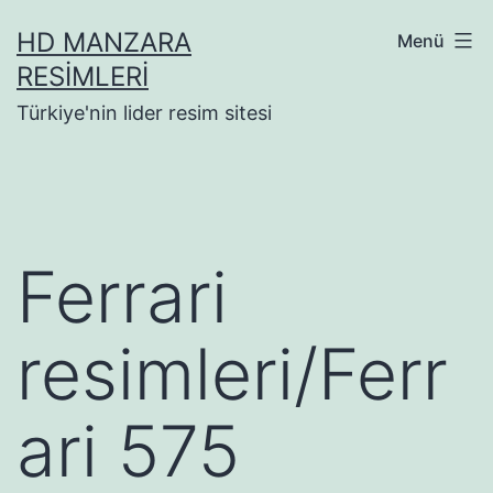
İçeriğe
HD MANZARA
Menü
geç
RESIMLERI
Türkiye'nin lider resim sitesi
Ferrari
resimleri/Ferr
ari 575