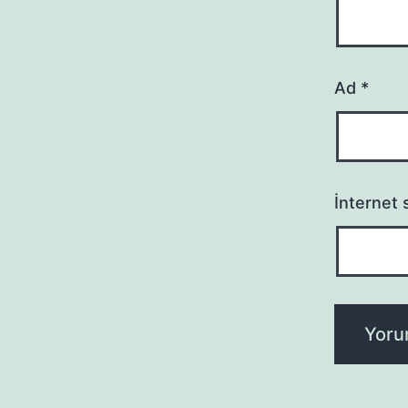
Ad
*
İnternet s