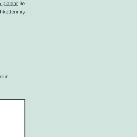
 planlar
ile
tiketlenmiş
rdir