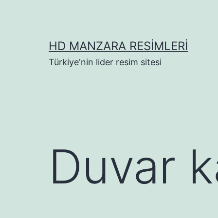
İçeriğe
geç
HD MANZARA RESIMLERI
Türkiye'nin lider resim sitesi
Duvar ka