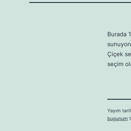
Burada 1
sunuyoru
Çiçek se
seçim ola
Yayım tari
bugunum
t