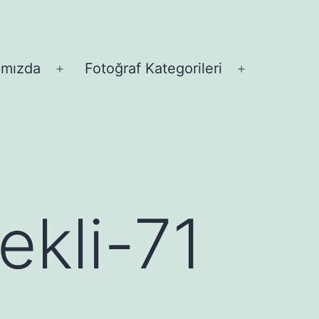
ımızda
Fotoğraf Kategorileri
Menüyü
Menüyü
aç
aç
ekli-71