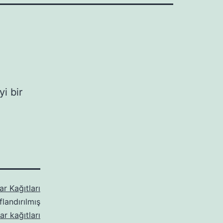
i bir
r Kağıtları
flandırılmış
ar kağıtları