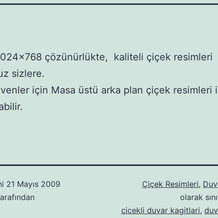
024×768 çözünürlükte, kaliteli çiçek resimleri
z sizlere.
venler için Masa üstü arka plan çiçek resimleri iy
bilir.
hi
21 Mayıs 2009
Çiçek Resimleri
,
Duva
arafından
olarak sını
cicekli duvar kagitlari
,
duv