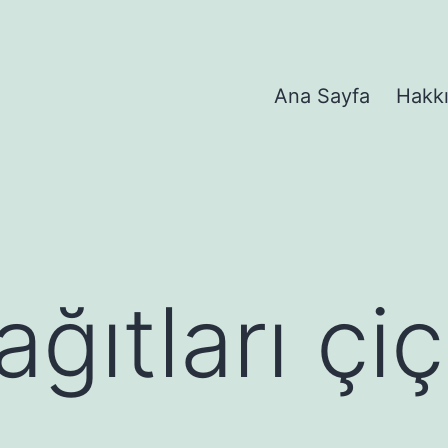
Ana Sayfa
Hakk
ğıtları çiç